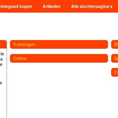
inktegoed kopen
Artikelen
Alle dochterpagina's
Trainingen
B
 te
Online
S
na
te
C
re