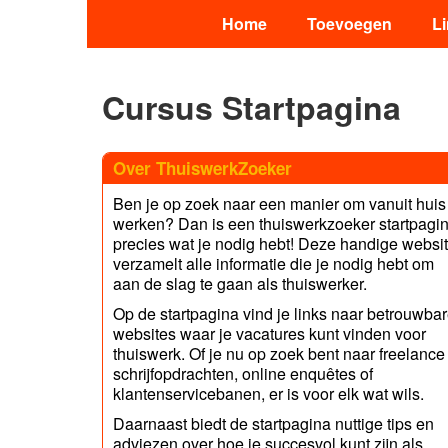
Home
Toevoegen
L
Cursus Startpagina
Over ThuiswerkZoeker
Ben je op zoek naar een manier om vanuit huis
werken? Dan is een thuiswerkzoeker startpagi
precies wat je nodig hebt! Deze handige websi
verzamelt alle informatie die je nodig hebt om
aan de slag te gaan als thuiswerker.
Op de startpagina vind je links naar betrouwba
websites waar je vacatures kunt vinden voor
thuiswerk. Of je nu op zoek bent naar freelance
schrijfopdrachten, online enquêtes of
klantenservicebanen, er is voor elk wat wils.
Daarnaast biedt de startpagina nuttige tips en
adviezen over hoe je succesvol kunt zijn als