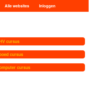
Alle websites
Inloggen
HV cursus
poed cursus
omputer cursus